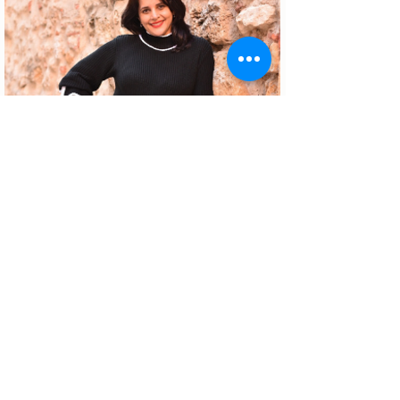
Sobre a autora
Patrícia Rosas, Brasileira, Casada, Mãe da
Isabella, Administradora por profissão e
sonhadora por paixão. Entre idas e vindas à
Portugal, planejamos nossa mudança e
opções de investimento em Portugal.
©2024 por Dicas de Lisboa.- Todos os direitos reservados.
Política
de Privacidade