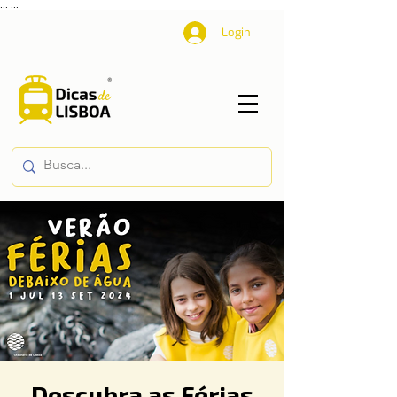
...
...
Login
Descubra as Férias