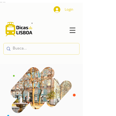
...
...
Login