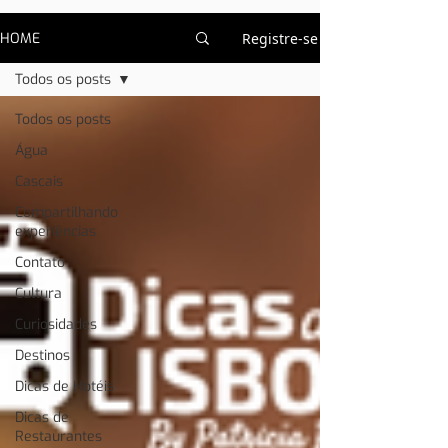
HOME
Registre-se
Todos os posts
Todos os posts
Água
Cascais
Compartilhando
experiências
Contato
Cultura
Curiosidades
Destinos
Dicas de Hotéis
Dicas de
Restaurantes