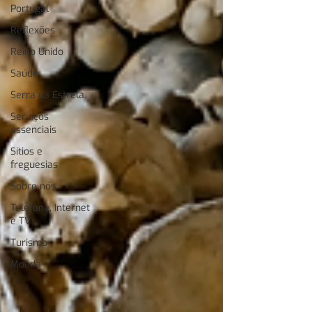
Portugal
Reflexões
Reino Unido
Saúde
Serra da Estrela
Serviços
essenciais
Sítios e
freguesias
Sobre nós
Telefone, Internet
e TV
Turismo
Moeda