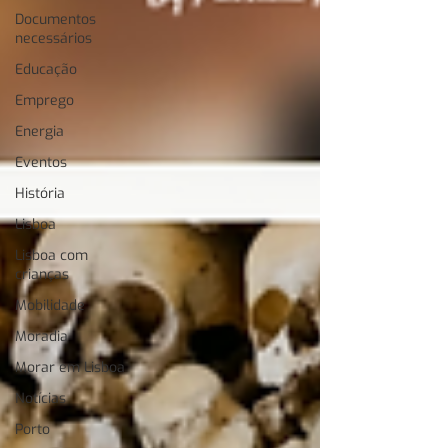
Documentos
necessários
Educação
Emprego
Energia
Eventos
História
Lisboa
Lisboa com
crianças
Mobilidade
Moradia
Morar em Lisboa
Notícias
Porto