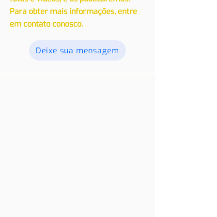
de residência em outro país, com
nossos leitores. Envie seus textos,
fotos e vídeos, e os publicaremos.
Para obter mais informações, entre
em contato conosco.
Deixe sua mensagem