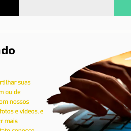
ndo
tilhar suas
em ou de
 com nossos
 fotos e vídeos, e
er mais
tato conosco.