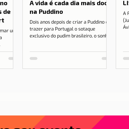
 no
A vida é cada dia mais doce
LI
s de
na Puddino
A 
rt
(J
Dois anos depois de criar a Puddino e
Áv
trazer para Portugal o sotaque
irmar uma
es
exclusivo do pudim brasileiro, o sonho
a
no.
de Drica Moraes ganha dimensão...
r Lisboa