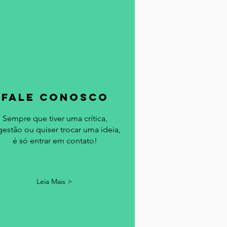
fale conosco
Sempre que tiver uma crítica,
gestão ou quiser trocar uma ideia,
é só entrar em contato!
Leia Mais >