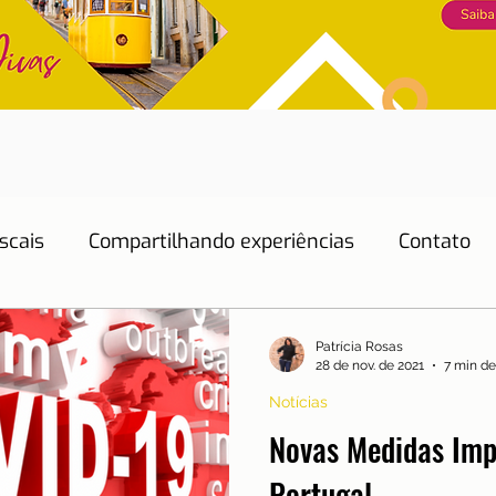
scais
Compartilhando experiências
Contato
Dicas de Hotéis
Dicas de Restaurantes
Patrícia Rosas
28 de nov. de 2021
7 min de
Notícias
Educação
Emprego
Energia
Eventos
Novas Medidas Im
Portugal