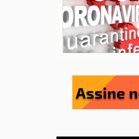
Lisboa
Lisboa com cria
Porto
Portugal
Ref
Serviços essenciais
Sít
Assine n