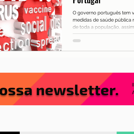
nças
Mobilidade
Moradia
Morar em Lisboa
O governo português tem v
medidas de saúde pública 
lexões
Reino Unido
Saúde
Serra da Estrel
de toda a população, ass
ios e freguesias
Sobre nós
ossa newsletter.