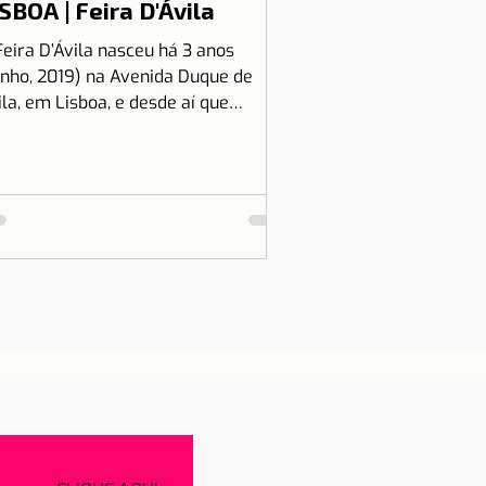
SBOA | Feira D'Ávila
Feira D’Ávila nasceu há 3 anos
unho, 2019) na Avenida Duque de
ila, em Lisboa, e desde aí que
tamos às Quintas e Sextas-Feiras
..