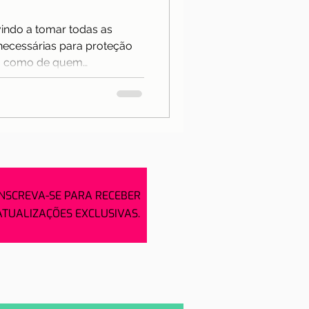
Notícias
indo a tomar todas as
necessárias para proteção
a
im como de quem…
INSCREVA-SE PARA RECEBER
ATUALIZAÇÕES EXCLUSIVAS.