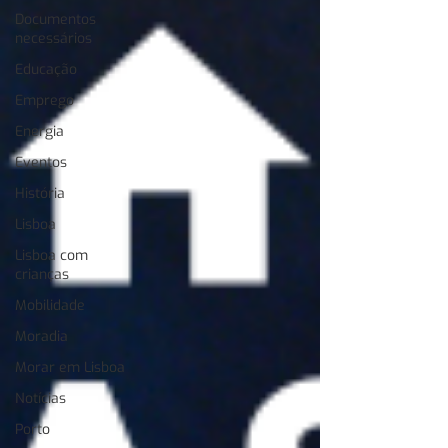
Documentos
necessários
Educação
Emprego
Energia
Eventos
História
Lisboa
Lisboa com
crianças
Mobilidade
Moradia
Morar em Lisboa
Notícias
Porto