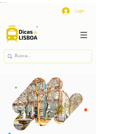
...
...
Login