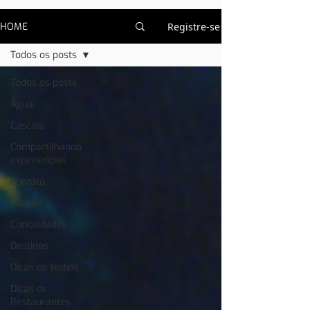
HOME
Registre-se
Todos os posts
Todos os posts
Água
Cascais
Compartilhando
experiências
Contato
Cultura
Curiosidades
Destinos
Dicas de Hotéis
Dicas de
Restaurantes