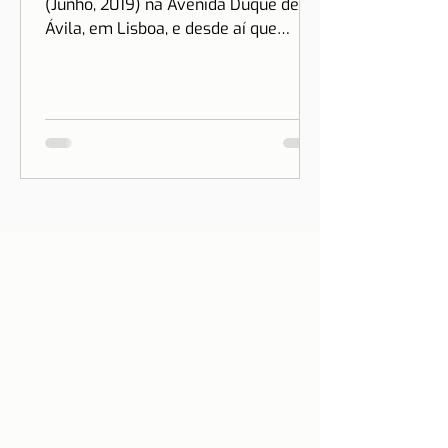
LISBOA | Feira D'Ávila
A Feira D’Ávila nasceu há 3 anos
(Junho, 2019) na Avenida Duque de
Ávila, em Lisboa, e desde aí que
estamos às Quintas e Sextas-Feiras
no...