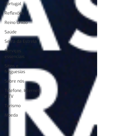
Portugal
Reflexões
Reino Unido
Saúde
Serra da Estrela
Serviços
essenciais
Sítios e
freguesias
Sobre nós
Telefone, Internet
e TV
Turismo
Moeda