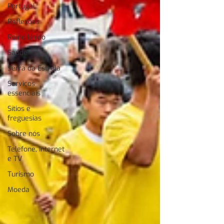
Portugal
Reflexões
Reino Unido
Saúde
Serra da Estrela
Serviços
essenciais
Sítios e
freguesias
Sobre nós
Telefone, Internet
e TV
Turismo
Moeda