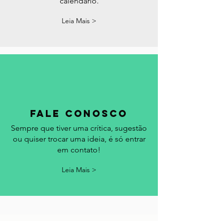
Acompanhe aqui os feriados, datas
comemorativas e eventos em Portugal.
Acrescentamos seu evento no
calendário.
Leia Mais >
fale conosco
Sempre que tiver uma crítica, sugestão
ou quiser trocar uma ideia, é só entrar
em contato!
Leia Mais >