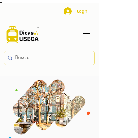
...
...
Login