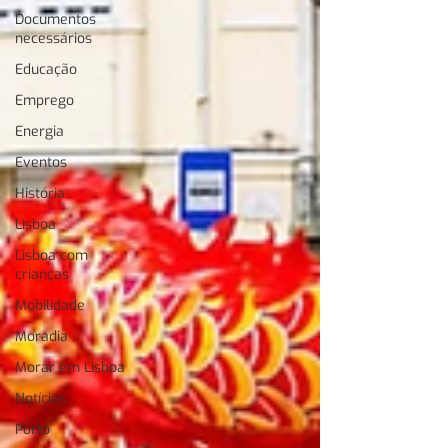
Documentos
necessários
Educação
Emprego
Energia
Eventos
História
Lisboa
Lisboa com
crianças
Mobilidade
Moradia
Morar em Lisboa
Notícias
Porto