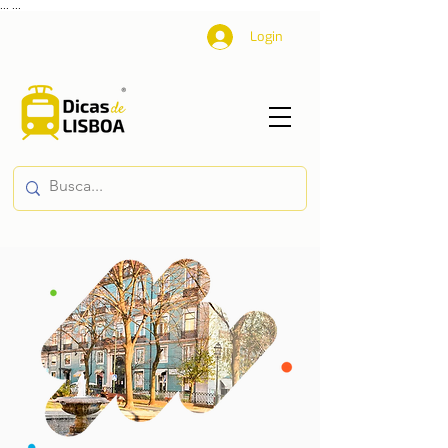
...
...
Login