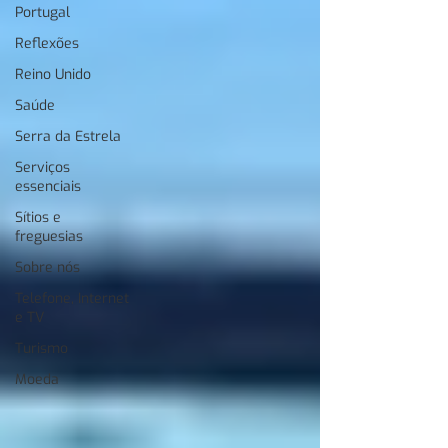
Portugal
Reflexões
Reino Unido
Saúde
Serra da Estrela
Serviços
essenciais
Sítios e
freguesias
Sobre nós
Telefone, Internet
e TV
Turismo
Moeda