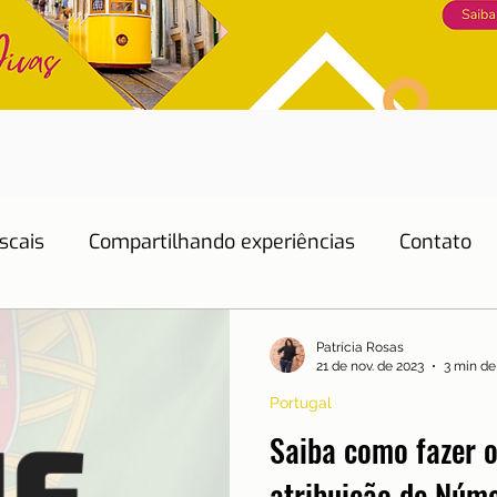
scais
Compartilhando experiências
Contato
Dicas de Hotéis
Dicas de Restaurantes
Patrícia Rosas
21 de nov. de 2023
3 min de 
Portugal
Educação
Emprego
Energia
Eventos
Saiba como fazer o
atribuição de Núme