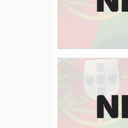
Lisboa
Lisboa com cria
Porto
Portugal
Ref
Serviços essenciais
Sít