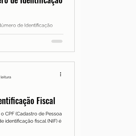
Notícias
Número de Identificação
a
ue permite o registo de um
 território nacional, na
ação Fiscal, permitindo
 e para efeitos fiscais a
o-lhe um número construído
 leitura
ntificação Fiscal
 o CPF (Cadastro de Pessoa
e identificação fiscal (NIF) é