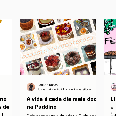
Patrícia Rosas
10 de mai. de 2023
2 min de leitura
 no
A vida é cada dia mais doce
LI
s de
na Puddino
A 
rt
(J