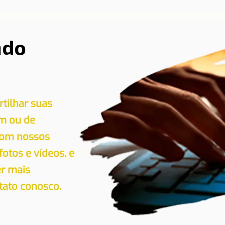
ndo
tilhar suas
em ou de
 com nossos
 fotos e vídeos, e
er mais
tato conosco.