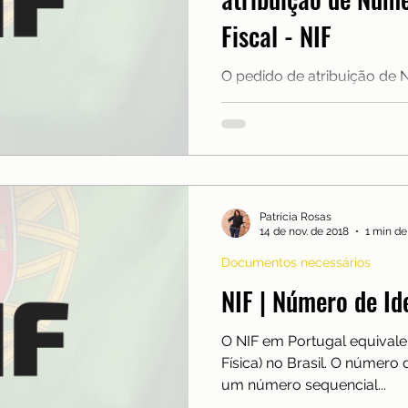
nças
Mobilidade
Moradia
Morar em Lisboa
Fiscal - NIF
O pedido de atribuição de 
lexões
Reino Unido
Saúde
Serra da Estrel
Fiscal (NIF) é um serviço q
cidadão, residente ou não em
base de dados da Administr
ios e freguesias
Sobre nós
identificar de forma expedita
pessoa singular, atribuind
através de um algoritmo.
Patrícia Rosas
14 de nov. de 2018
1 min de
Documentos necessários
NIF | Número de Ide
O NIF em Portugal equivale
Física) no Brasil. O número d
um número sequencial...