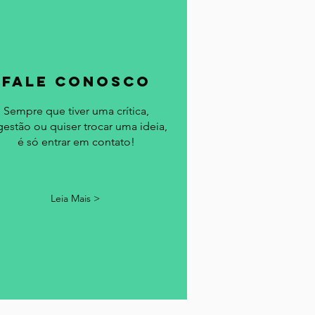
fale conosco
Sempre que tiver uma crítica,
gestão ou quiser trocar uma ideia,
é só entrar em contato!
Leia Mais >