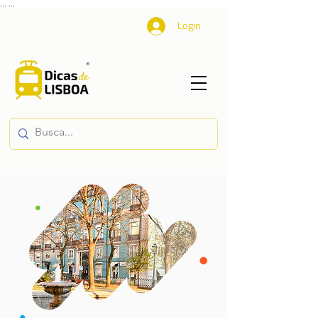
...
...
Login