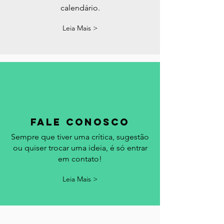
Acompanhe aqui os feriados, datas
comemorativas e eventos em Portugal.
Acrescentamos seu evento no
calendário.
Leia Mais >
fale conosco
Sempre que tiver uma crítica, sugestão
ou quiser trocar uma ideia, é só entrar
em contato!
Leia Mais >