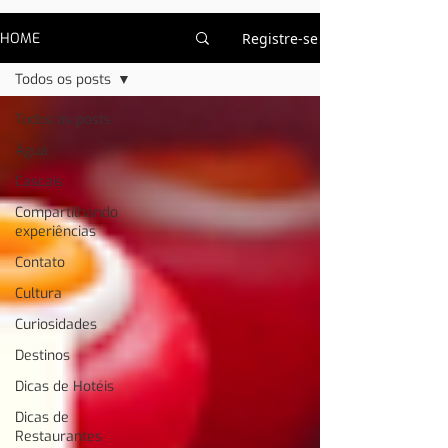
HOME
Registre-se
Todos os posts
Todos os posts
Água
Cascais
Compartilhando
experiências
Contato
Cultura
Curiosidades
Destinos
Dicas de Hotéis
Dicas de
Restaurantes