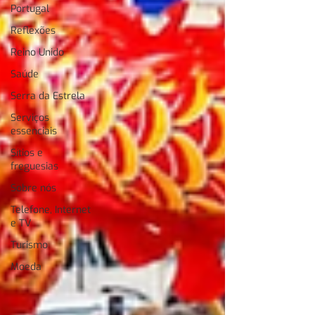
Portugal
Reflexões
Reino Unido
Saúde
Serra da Estrela
Serviços
essenciais
Sítios e
freguesias
Sobre nós
Telefone, Internet
e TV
Turismo
Moeda