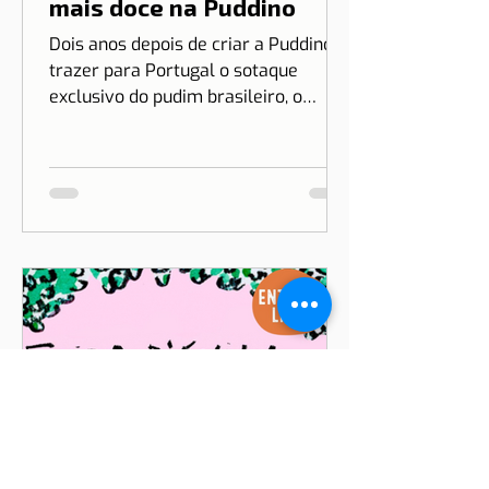
10 de mai. de 2023
2 min de leitura
A vida é cada dia
mais doce na Puddino
Dois anos depois de criar a Puddino e
trazer para Portugal o sotaque
exclusivo do pudim brasileiro, o
sonho de Drica Moraes ganha
dimensão...