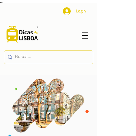
...
...
Login