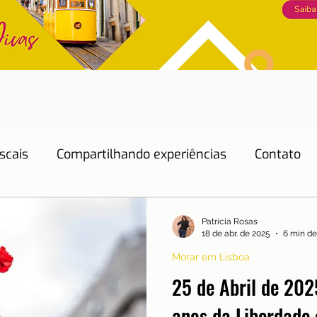
scais
Compartilhando experiências
Contato
Dicas de Hotéis
Dicas de Restaurantes
Patrícia Rosas
18 de abr. de 2025
6 min de
Morar em Lisboa
Educação
Emprego
Energia
Eventos
25 de Abril de 202
anos da Liberdade 