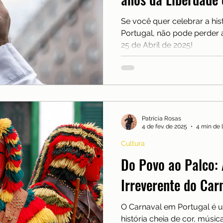
nças
Mobilidade
Moradia
Morar em Lisboa
Se você quer celebrar a hist
Portugal, não pode perder
lexões
Reino Unido
Saúde
Serra da Estrel
25 de Abril de 2025!
ios e freguesias
Sobre nós
Patrícia Rosas
4 de fev. de 2025
4 min de l
Cultura
Do Povo ao Palco: 
Irreverente do Car
O Carnaval em Portugal é 
história cheia de cor, músic