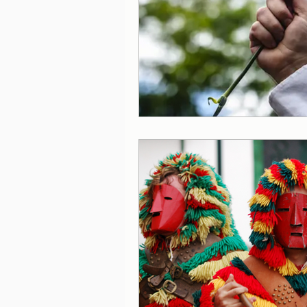
Lisboa
Lisboa com cria
Porto
Portugal
Ref
Serviços essenciais
Sít