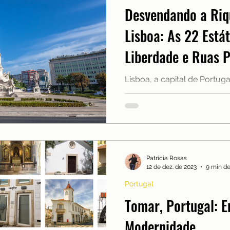
Desvendando a Riqu
Lisboa: As 22 Está
Liberdade e Ruas 
Lisboa, a capital de Portug
história e cultura em cada
emblemáticas é a Avenida da
Patrícia Rosas
12 de dez. de 2023
9 min de
Portugal
Tomar, Portugal: En
Modernidade