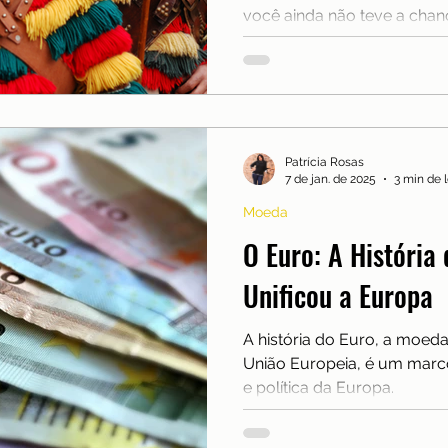
você ainda não teve a chance
Patrícia Rosas
7 de jan. de 2025
3 min de l
Moeda
O Euro: A História
Unificou a Europa
A história do Euro, a moeda 
União Europeia, é um marc
e política da Europa.