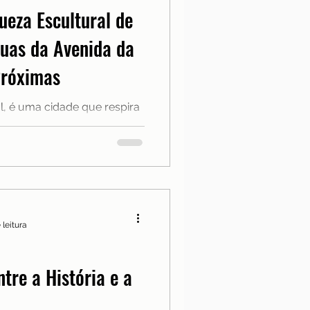
eza Escultural de
tuas da Avenida da
Próximas
al, é uma cidade que respira
 esquina. Uma das áreas mais
 Liberdade e su...
 leitura
tre a História e a