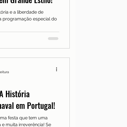
Notícias
ória e a liberdade de
 a programação especial do
a
eitura
A História
naval em Portugal!
uma festa que tem uma
a e muita irreverência! Se