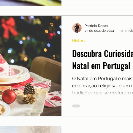
Patrícia Rosas
23 de dez. de 2024
3 min de
História
Descubra Curiosida
Natal em Portugal
O Natal em Portugal é mai
celebração religiosa; é u
tradições que se misturam c