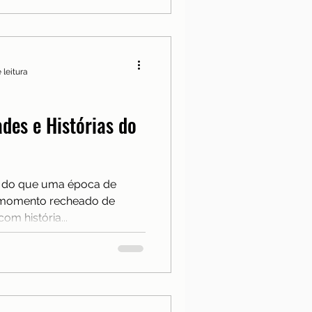
 leitura
des e Histórias do
s do que uma época de
m momento recheado de
om história...