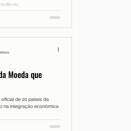
 de viv...
eitura
 da Moeda que
oficial de 20 países da
o na integração econômica