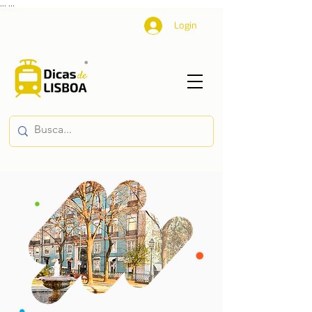
...
...
Login