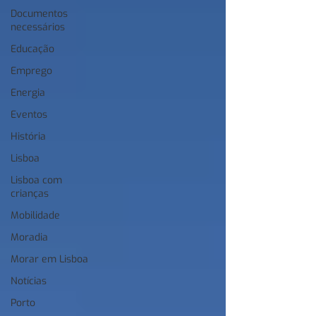
Documentos
necessários
Educação
Emprego
Energia
Eventos
História
Lisboa
Lisboa com
crianças
Mobilidade
Moradia
Morar em Lisboa
Notícias
Porto