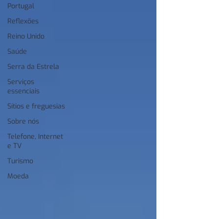
Portugal
Reflexões
Reino Unido
Saúde
Serra da Estrela
Serviços
essenciais
Sítios e freguesias
Sobre nós
Telefone, Internet
e TV
Turismo
Moeda