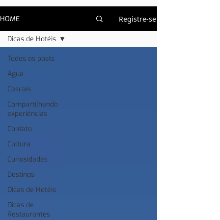
HOME
Registre-se
Dicas de Hotéis
Todos os posts
Água
Cascais
Compartilhando
experiências
Contato
Cultura
Curiosidades
Destinos
Dicas de Hotéis
Dicas de
Restaurantes