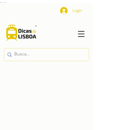
...
...
Login