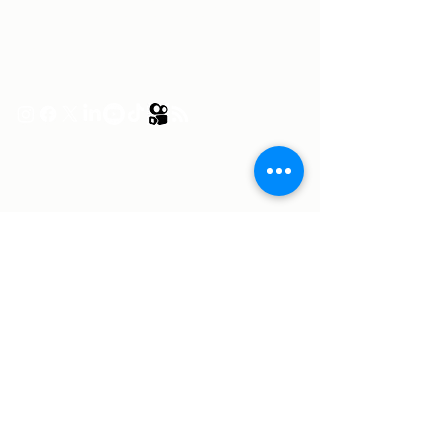
Patrícia Rosas, Brasileira, Casada, Mãe da
Isabella, Administradora por profissão e
sonhadora por paixão. Entre idas e vindas à
Portugal, planejamos nossa mudança e
opções de investimento em Portugal.
©2024 por Dicas de Lisboa.- Todos os direitos reservados.
Política
de Privacidade