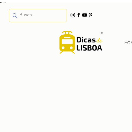
...
...
HO