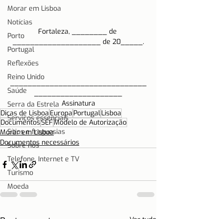
Morar em Lisboa
Notícias
Fortaleza, ________ de 
Porto
____________________ de 20_____.
Portugal
Reflexões
Reino Unido
_______________________________
Saúde
____________________
Assinatura
Serra da Estrela
Dicas de Lisboa
Europa
Portugal
Lisboa
Serviços essenciais
Documentos
SEF
Modelo de Autorização
Sítios e freguesias
Morar em Lisboa
Documentos necessários
Sobre nós
Telefone, Internet e TV
Turismo
Moeda