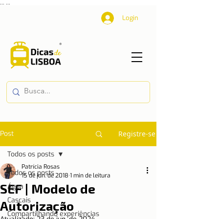
...
...
Login
Post
Registre-se
Todos os posts
Patrícia Rosas
Todos os posts
15 de jun. de 2018
1 min de leitura
SEF | Modelo de
Água
Cascais
Autorização
Compartilhando experiências