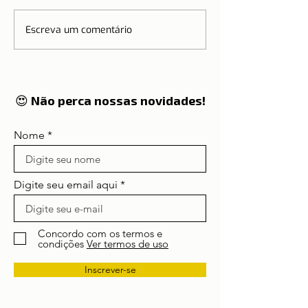
Escreva um comentário
A Tradição da 
🌍 Turismo em alta:
Ação de Graça
Lisboa e Portugal
Portugal
entram em 2026 no
radar global dos
viajantes
😍 Não perca nossas novidades!
Nome
Digite seu email aqui
Concordo com os termos e
condições
Ver termos de uso
Inscrever-se