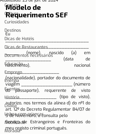
Atualizado:
23 de jun. de 2024
Contato
Modelo de 
Requerimento SEF
Cultura
Curiosidades
Destinos
Eu 
Dicas de Hotéis
_______________________________
_______________________________
Dicas de Restaurantes
_____ (nome), nascido (a) em 
Documentos necessários
_________________ (data de 
Educação
nascimento), nacional 
____________________ 
Emprego
(nacionalidade), portador do documento de 
Energia
viagem ___________________ (número 
Eventos
do passaporte), requerente de visto 
___________________ (tipo de visto), 
História
autorizo, nos termos da alínea d) do nº1 do 
Lisboa
art. 12º do Decreto Regulamentar 84/07 de 
Lisboa com crianças
5 de Novembro, a consulta pelo 
Serviço de Estrangeiros e Fronteiras do 
Mobilidade
meu registo criminal português.
Moradia