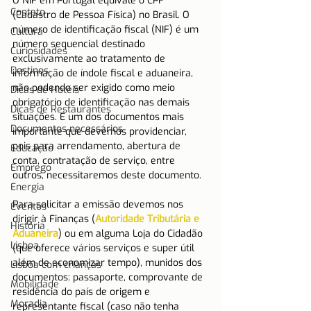
O NIF em Portugal equivale o CPF 
Contato
(Cadastro de Pessoa Física) no Brasil. O 
número de identificação fiscal (NIF) é um 
Cultura
número sequencial destinado 
Curiosidades
exclusivamente ao tratamento de 
Destinos
informação de índole fiscal e aduaneira, 
não podendo ser exigido como meio 
Dicas de Hotéis
obrigatório de identificação nas demais 
Dicas de Restaurantes
situações. É um dos documentos mais 
Documentos necessários
importante que devemos providenciar, 
pois para arrendamento, abertura de 
Educação
conta, contratação de serviço, entre 
Emprego
outros, necessitaremos deste documento.
Energia
Para solicitar a emissão devemos nos 
Eventos
dirigir à Finanças (
Autoridade Tributária e 
História
Aduaneira
) ou em alguma Loja do Cidadão 
Lisboa
(que oferece vários serviços e super útil 
além de economizar tempo), munidos dos 
Lisboa com crianças
documentos: passaporte, comprovante de 
Mobilidade
residência do país de origem e 
Moradia
representante fiscal (caso não tenha 