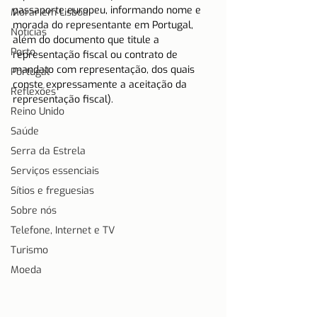
passaporte europeu, informando nome e 
Morar em Lisboa
morada do representante em Portugal, 
Notícias
além do documento que titule a 
Porto
representação fiscal ou contrato de 
mandato com representação, dos quais 
Portugal
conste expressamente a aceitação da 
Reflexões
representação fiscal).
Reino Unido
Saúde
Serra da Estrela
Serviços essenciais
Sítios e freguesias
Sobre nós
Telefone, Internet e TV
Turismo
Moeda