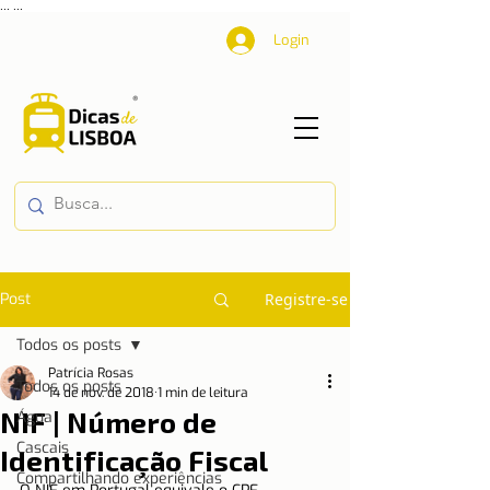
...
...
Login
Post
Registre-se
Todos os posts
Patrícia Rosas
Todos os posts
14 de nov. de 2018
1 min de leitura
NIF | Número de
Água
Cascais
Identificação Fiscal
Compartilhando experiências