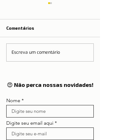
Comentários
Tratado de Sc
Escreva um comentário
SEGURO VIAGEM | O
porquê da necessidade
😍 Não perca nossas novidades!
Nome
Digite seu email aqui