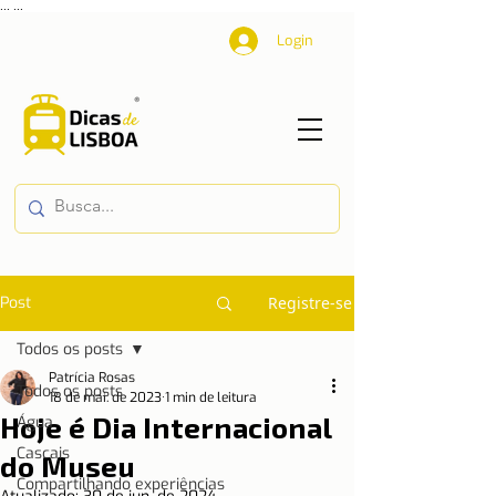
...
...
Login
Post
Registre-se
Todos os posts
Patrícia Rosas
Todos os posts
18 de mai. de 2023
1 min de leitura
Hoje é Dia Internacional
Água
Cascais
do Museu
Compartilhando experiências