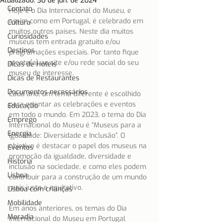
Atualizado:
30 de jun. de 2024
Contato
Hoje é o Dia Internacional do Museu, e 
assim como em Portugal, é celebrado em 
Cultura
muitos outros países. Neste dia muitos 
Curiosidades
museus tem entrada gratuito e/ou 
Destinos
programações especiais. Por tanto fique 
atento(a) ao site e/ou rede social do seu 
Dicas de Hotéis
museu de interesse. 
Dicas de Restaurantes
Documentos necessários
Cada ano, um tema diferente é escolhido 
para orientar as celebrações e eventos 
Educação
em todo o mundo. Em 2023, o tema do Dia 
Emprego
Internacional do Museu é “Museus para a 
Energia
Igualdade: Diversidade e Inclusão”. O 
objetivo é destacar o papel dos museus na 
Eventos
promoção da igualdade, diversidade e 
História
inclusão na sociedade, e como eles podem 
Lisboa
contribuir para a construção de um mundo 
mais justo e equitativo.
Lisboa com crianças
Mobilidade
Em anos anteriores, os temas do Dia 
Moradia
Internacional do Museu em Portugal 