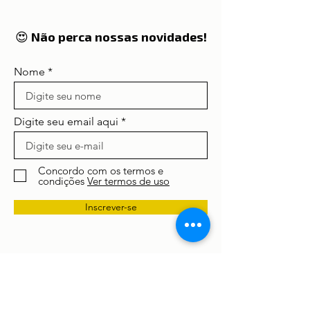
entram em 2026 no
radar global dos
viajantes
😍 Não perca nossas novidades!
Nome
Digite seu email aqui
Concordo com os termos e
condições
Ver termos de uso
Inscrever-se