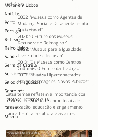
incluíram:
Morar em Lisboa
Notícias
2022: “Museus como Agentes de 
Porto
Mudança Social e Desenvolvimento 
Sustentável”
Portugal
2021: “O Futuro dos Museus: 
Reflexões
Recuperar e Reimaginar”
Reino Unido
2020: “Museus para a Igualdade: 
Diversidade e Inclusão”
Saúde
2019: “Os Museus como Centros 
Serra da Estrela
Culturais: O Futuro da Tradição”
Serviços essenciais
2018: “Museus Hiperconectados: 
Novas Abordagens, Novos Públicos”
Sítios e freguesias
Sobre nós
Estes temas refletem a importância dos 
Telefone, Internet e TV
museus na sociedade, como locais de 
preservação, educação e engajamento 
Turismo
com a história, a cultura e as artes.
Moeda