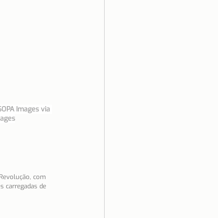
SOPA Images via 
mages
 Revolução, com 
es carregadas de 