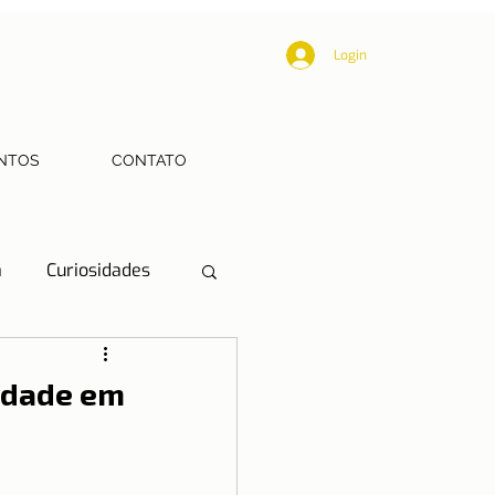
Login
NTOS
CONTATO
a
Curiosidades
Educação
erdade em
Mobilidade