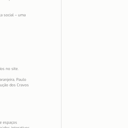
a social – uma 
os no site.
ranjeira, Paulo 
lução dos Cravos 
 e espaços 
eúdos interativos 