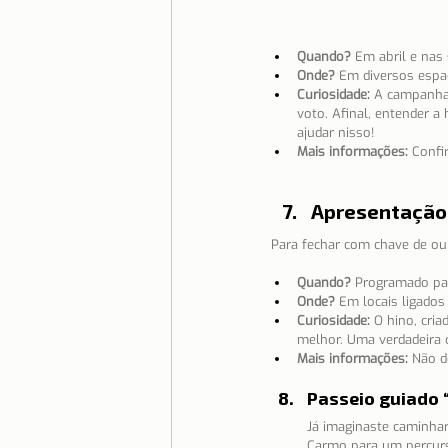
Quando?
 Em abril e nas
Onde?
 Em diversos espa
Curiosidade:
 A campanh
voto. Afinal, entender a 
ajudar nisso!
Mais informações:
 Confi
Apresentação 
Para fechar com chave de our
Quando?
 Programado par
Onde?
 Em locais ligados
Curiosidade:
 O hino, cri
melhor. Uma verdadeira c
Mais informações:
 Não d
Passeio guiado “
Já imaginaste caminhar 
Carmo para um percurs