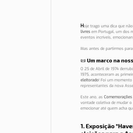
H
oje trago uma dica que não
livres
 em Portugal, um dos m
eventos incríveis, emocionan
Mas antes de partirmos para
📜 Um marco na noss
O 25 de Abril de 1974 derrub
1975, aconteceram as primeir
eleitorado
! Foi um momento i
representantes da nova Asse
Este ano, as 
Comemorações 2
vontade coletiva de mudar o p
emocionar até quem acha que
1. 
Exposição “Haver