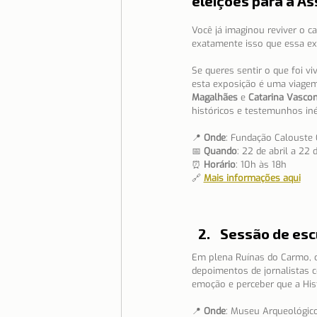
eleições para a As
Você já imaginou reviver o c
exatamente isso que essa e
Se queres sentir o que foi vi
esta exposição é uma viagem 
Magalhães
 e 
Catarina Vasco
históricos e testemunhos iné
📍 
Onde
: Fundação Calouste
📅 
Quando
: 22 de abril a 22
⏰ 
Horário
: 10h às 18h
🔗 
Mais informações aqui
Sessão de escu
Em plena Ruínas do Carmo, o
depoimentos de jornalistas 
emoção e perceber que a Hist
📍 
Onde
: Museu Arqueológic