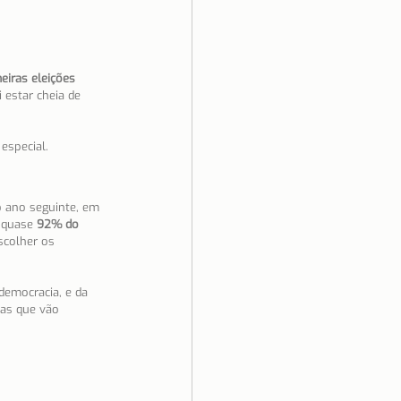
iras eleições 
estar cheia de 
especial.
o ano seguinte, em 
 quase 
92% do 
scolher os 
democracia, e da 
vas que vão 