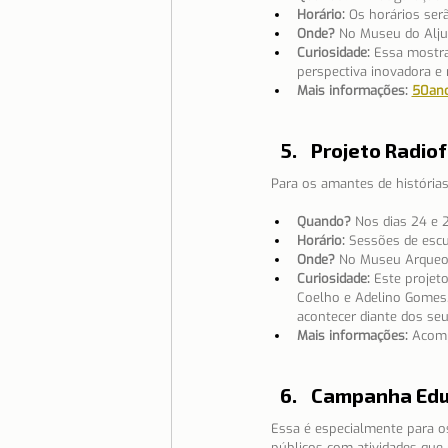
Horário:
 Os horários serã
Onde?
 No Museu do Alju
Curiosidade:
 Essa mostra
perspectiva inovadora e
Mais informações:
50ano
Projeto Radio
Para os amantes de história
Quando?
 Nos dias 24 e 
Horário:
 Sessões de escu
Onde?
 No Museu Arqueol
Curiosidade:
 Este projet
Coelho e Adelino Gomes.
acontecer diante dos seu
Mais informações:
 Acom
Campanha Edu
Essa é especialmente para o
públicos com atividades que m