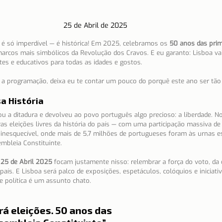
25 de Abril de 2025
 é só imperdível — é histórica! Em 2025, celebramos os 
50 anos das prime
arcos mais simbólicos da Revolução dos Cravos. E eu garanto: Lisboa vai 
tes e educativos para todas as idades e gostos.
 a programação, deixa eu te contar um pouco do porquê este ano ser tão 
a História
ou a ditadura e devolveu ao povo português algo precioso: a liberdade. N
as eleições livres da história do país — com uma participação massiva de
nesquecível, onde mais de 5,7 milhões de portugueses foram às urnas e
mbleia Constituinte.
5 de Abril 2025
 focam justamente nisso: relembrar a força do voto, da 
aís. E Lisboa será palco de exposições, espetáculos, colóquios e iniciati
 política é um assunto chato.
á eleições. 50 anos das 