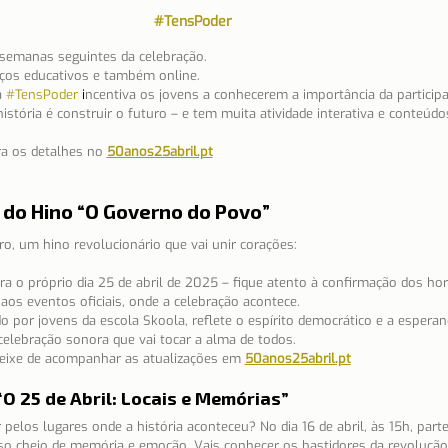
#TensPoder
 semanas seguintes da celebração.
ços educativos e também online.
a
#TensPoder
 i
ncentiva os jovens a conhecerem a importância da participaç
história é construir o futuro – e tem muita atividade interativa e conteúdos
ra os detalhes no
50anos25abril.pt
do Hino “O Governo do Povo”
o, um hino revolucionário que vai unir corações:
a o próprio dia 25 de abril de 2025 – fique atento à confirmação dos horá
 aos eventos oficiais, onde a celebração acontece.
ado por jovens da escola Skoola, reflete o espírito democrático e a espera
elebração sonora que vai tocar a alma de todos.
eixe de acompanhar as atualizações em
50anos25abril.pt
O 25 de Abril: 
Locais e Memórias” 
pelos lugares onde a história aconteceu? No dia 16 de abril, às 15h, part
o cheio de memória e emoção. Vais conhecer os bastidores da revolução