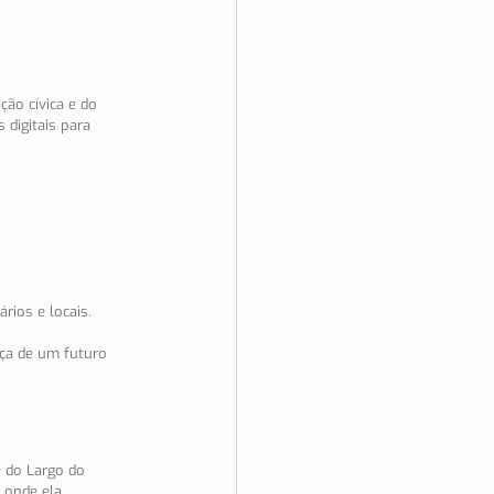
ão cívica e do 
 digitais para 
rios e locais.
nça de um futuro 
e do Largo do 
 onde ela 