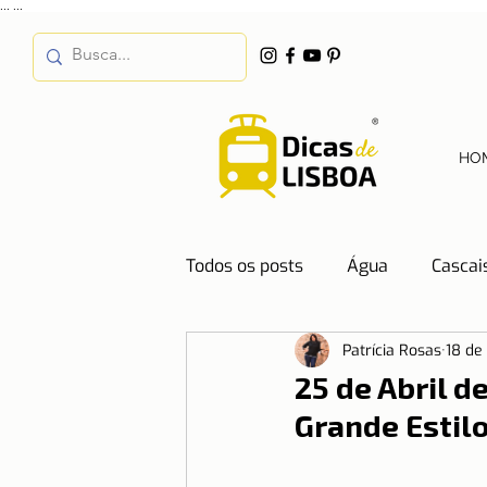
...
...
HO
Todos os posts
Água
Cascai
Patrícia Rosas
18 de
Destinos
Dicas de Hotéis
25 de Abril d
Grande Estilo
Emprego
Energia
Even