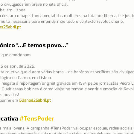
o divulgados em breve no site oficial.
be, em Lisboa.
 destaca o papel fundamental das mulheres na luta por liberdade e justiç
 muito necessária para entendermos todo o contexto revolucionário.
s25abril.pt
fónico “…E temos povo…”
s que emocionam:
25 de abril de 2025.
ta coletiva que duram várias horas – os horários específicos são divulgad
ógico do Carmo, em Lisboa.
o resgata a reportagem original gravada em 1974 pelos jornalistas Pedro La
 Ouvir essas bobines é como viajar no tempo e sentir a emoção da Revo
s ouvidos!
panhe em
50anos25abril.pt
cativa
#TensPoder
s mais jovens. A campanha 
#TensPoder
 vai ocupar escolas, redes sociais
ostram a importância da participação cívica. Vai ter debates, jogos, cont