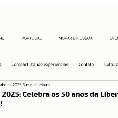
ME
PORTUGAL
MORAR EM LISBOA
EVE
s
Compartilhando experiências
Contato
Cultur
 abr. de 2025
6 min de leitura
Dicas de Restaurantes
Documentos necessários
e 2025: Celebra os 50 anos da Lib
!
tos
História
Lisboa
Lisboa com crianças