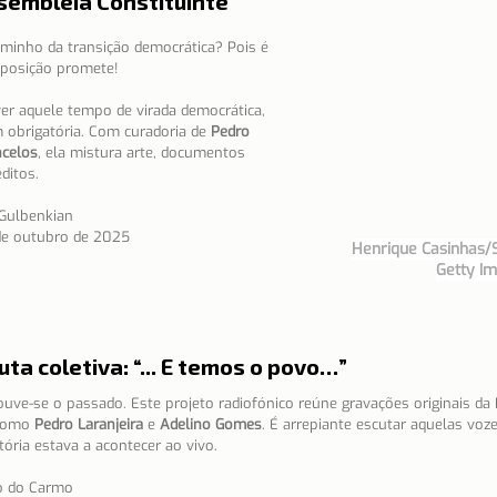
sembleia Constituinte”
aminho da transição democrática? Pois é 
xposição promete!
ver aquele tempo de virada democrática, 
obrigatória. Com curadoria de 
Pedro 
ncelos
, ela mistura arte, documentos 
ditos.
 Gulbenkian
 de outubro de 2025
Henrique Casinhas/
Getty I
ta coletiva: “... E temos o povo…”
uve-se o passado. Este projeto radiofónico reúne gravações originais da
como 
Pedro Laranjeira
 e 
Adelino Gomes
. É arrepiante escutar aquelas voz
ória estava a acontecer ao vivo.
o do Carmo