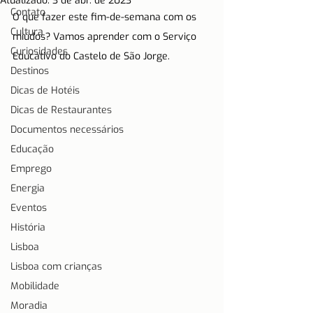
Atualizado:
3 de abr. de 2023
Contato
O que fazer este fim-de-semana com os 
Cultura
miúdos? Vamos aprender com o Serviço 
Curiosidades
Educativo do Castelo de São Jorge.
Destinos
Dicas de Hotéis
Dicas de Restaurantes
Documentos necessários
Educação
Emprego
Energia
Eventos
História
Lisboa
Lisboa com crianças
Mobilidade
Moradia