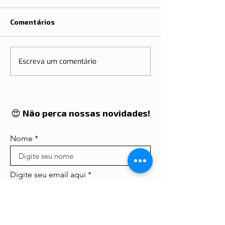
Comentários
Castelo de São Jorge
Escreva um comentário
Dia Nacional d
Castelos
😍 Não perca nossas novidades!
Nome
Digite seu email aqui
Concordo com os termos e
condições
Ver termos de uso