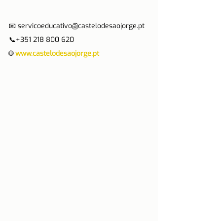
📧 servicoeducativo@castelodesaojorge.pt 
📞+351 218 800 620
🌐 
www.castelodesaojorge.pt