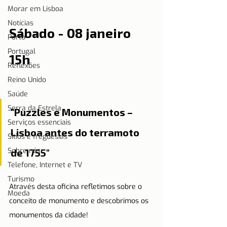
Morar em Lisboa
Notícias
Sábado - 08 janeiro 
Porto
Portugal
15h 
Reflexões
Reino Unido
Saúde
Serra da Estrela
"Puzzles e Monumentos – 
Serviços essenciais
Lisboa antes do terramoto 
Sítios e freguesias
Sobre nós
de 1755"
Telefone, Internet e TV
Turismo
Através desta oficina refletimos sobre o 
Moeda
conceito de monumento e descobrimos os 
monumentos da cidade!