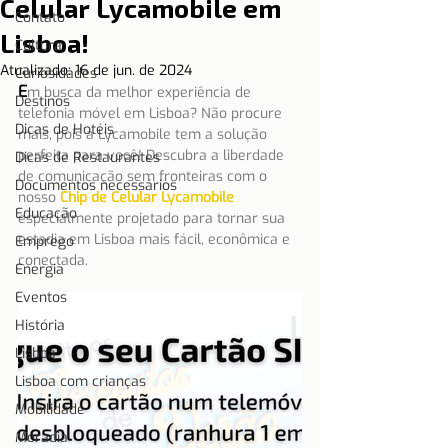
Celular Lycamobile em
Contato
Lisboa!
Cultura
Atualizado:
16 de jun. de 2024
Curiosidades
E
m busca da melhor experiência de 
Destinos
telefonia móvel em Lisboa? Não procure 
Dicas de Hotéis
mais, pois a Lycamobile tem a solução 
perfeita para você! Descubra a liberdade 
Dicas de Restaurantes
de comunicação sem fronteiras com o 
Documentos necessários
nosso
Chip de Celular Lycamobile
Educação
especialmente projetado para tornar sua 
estadia em Lisboa mais fácil, econômica e 
Emprego
conectada.
Energia
Eventos
História
Lisboa
Lisboa com crianças
Mobilidade
Moradia