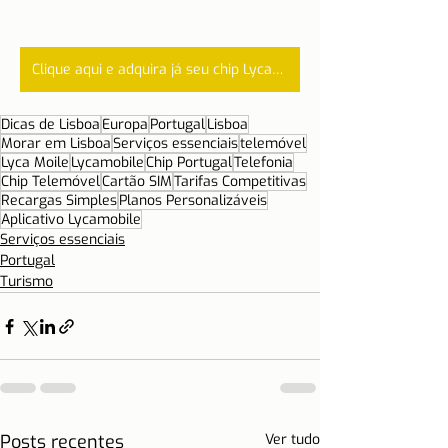
Clique aqui e adquira já seu chip Lycamobile
Dicas de Lisboa
Europa
Portugal
Lisboa
Morar em Lisboa
Serviços essenciais
telemóvel
Lyca Moile
Lycamobile
Chip Portugal
Telefonia
Chip Telemóvel
Cartão SIM
Tarifas Competitivas
Recargas Simples
Planos Personalizáveis
Aplicativo Lycamobile
Serviços essenciais
Portugal
Turismo
Posts recentes
Ver tudo