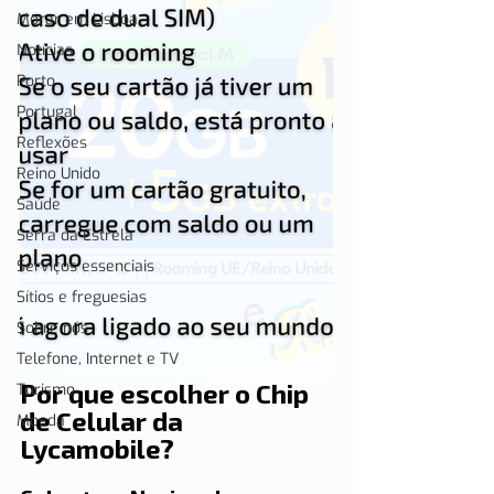
Morar em Lisboa
Notícias
Porto
Portugal
Reflexões
Reino Unido
Saúde
Serra da Estrela
Serviços essenciais
Sítios e freguesias
Sobre nós
Telefone, Internet e TV
Por que escolher o Chip 
Turismo
de Celular da 
Moeda
Lycamobile?