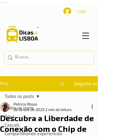
...
...
Login
Post
Registre-se
Todos os posts
Patrícia Rosas
Todos os posts
26 de out. de 2023
2 min de leitura
Descubra a Liberdade de
Água
Cascais
Conexão com o Chip de
Compartilhando experiências