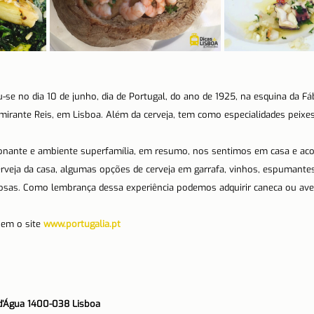
iou-se no dia 10 de junho, dia de Portugal, do ano de 1925, na esquina da Fá
rante Reis, em Lisboa. Além da cerveja, tem como especialidades peixes
ixonante e ambiente superfamília, em resumo, nos sentimos em casa e ac
veja da casa, algumas opções de cerveja em garrafa, vinhos, espumantes, 
uosas. Como lembrança dessa experiência podemos adquirir caneca ou aven
em o site 
www.portugalia.pt
o d’Água 1400-038 Lisboa