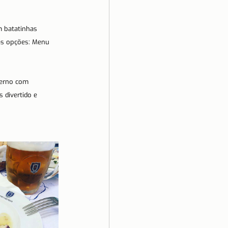
 batatinhas 
as opções: Menu 
derno com 
 divertido e 