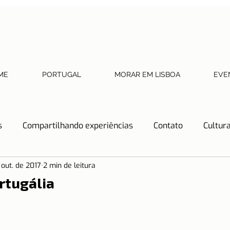
ME
PORTUGAL
MORAR EM LISBOA
EVE
s
Compartilhando experiências
Contato
Cultur
 out. de 2017
2 min de leitura
Dicas de Restaurantes
Documentos necessários
rtugália
tos
História
Lisboa
Lisboa com crianças