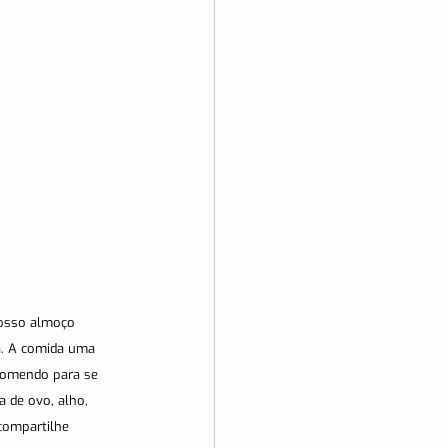
osso almoço 
a. A comida uma 
 comendo para se 
 de ovo, alho, 
compartilhe 