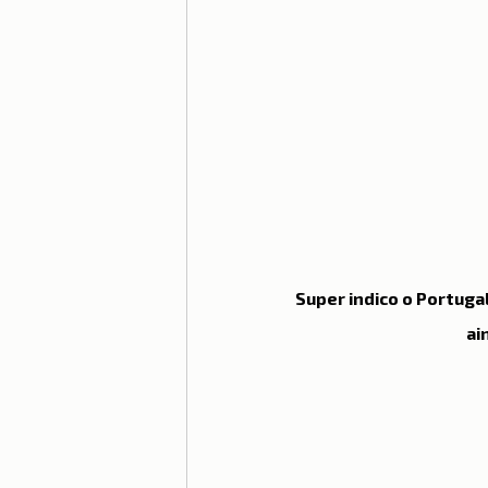
Moradia
Morar em Lisboa
Serra da Estrela
Serviços e
Super indico o Portuga
ai