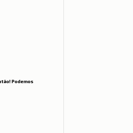
ino Unido
Saúde
então! Podemos 