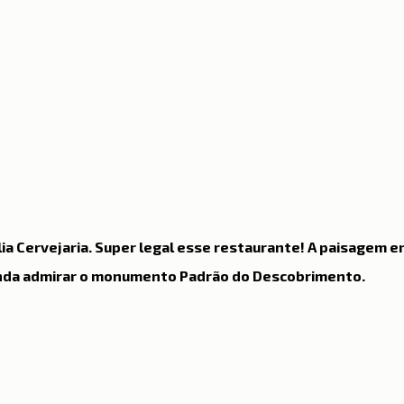
Notícias
Porto
Portugal
Reflexões
Re
ssenciais
Sítios e freguesias
Sobre nós
lia Cervejaria. Super legal esse restaurante! A paisagem 
nda admirar o monumento Padrão do Descobrimento.