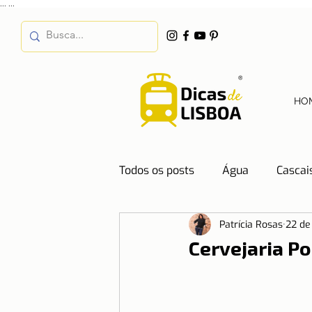
...
...
HO
Todos os posts
Água
Cascai
Patrícia Rosas
22 de
Destinos
Dicas de Hotéis
Cervejaria Po
Emprego
Energia
Even