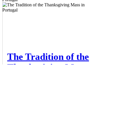
The Tradition of the
Thanksgiving Mass
in Portugal
Lisbon Tips
(265)
265 posts
Portugal
(265)
265 posts
Lisbon
(259)
259 posts
Europe
(259)
259 posts