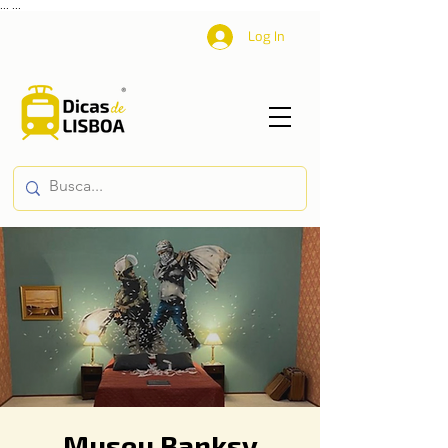
...
...
Log In
Museu Banksy