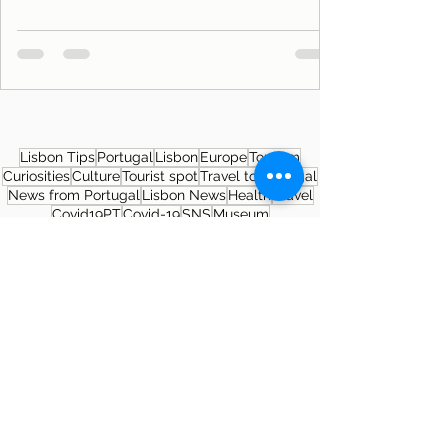
Lisbon Tips
Portugal
Lisbon
Europe
Tourism
Curiosities
Culture
Tourist spot
Travel to Portugal
News from Portugal
Lisbon News
Health
Travel
Covid19PT
Covid-19
SNS
Museum