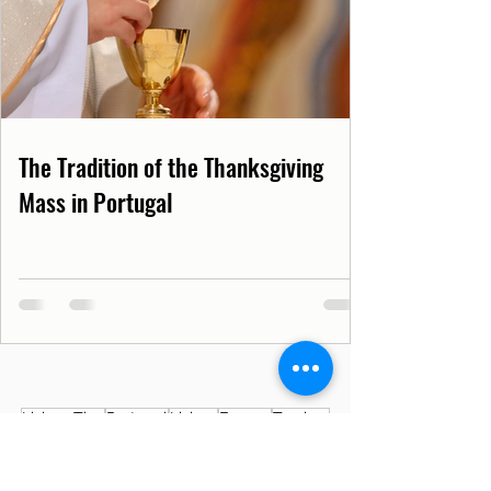
The Tradition of the Thanksgiving
Mass in Portugal
Lisbon Tips
Portugal
Lisbon
Europe
Tourism
Curiosities
Culture
Tourist spot
Travel to Portugal
News from Portugal
Lisbon News
Health
Travel
Covid19PT
Covid-19
SNS
Museum