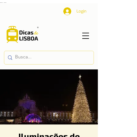
...
...
Login
Iluminações de