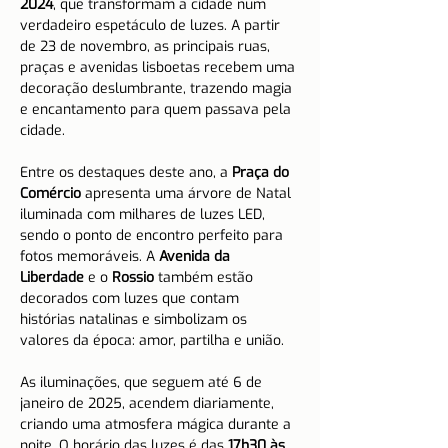
2024
, que transformam a cidade num 
verdadeiro espetáculo de luzes. A partir 
de 23 de novembro, as principais ruas, 
praças e avenidas lisboetas recebem uma 
decoração deslumbrante, trazendo magia 
e encantamento para quem passava pela 
cidade.
Entre os destaques deste ano, a 
Praça do 
Comércio
 apresenta uma árvore de Natal 
iluminada com milhares de luzes LED, 
sendo o ponto de encontro perfeito para 
fotos memoráveis. A 
Avenida da 
Liberdade
 e o 
Rossio
 também estão 
decorados com luzes que contam 
histórias natalinas e simbolizam os 
valores da época: amor, partilha e união.
As iluminações, que seguem até 6 de 
janeiro de 2025, acendem diariamente, 
criando uma atmosfera mágica durante a 
noite. O horário das luzes é das 
17h30 às 