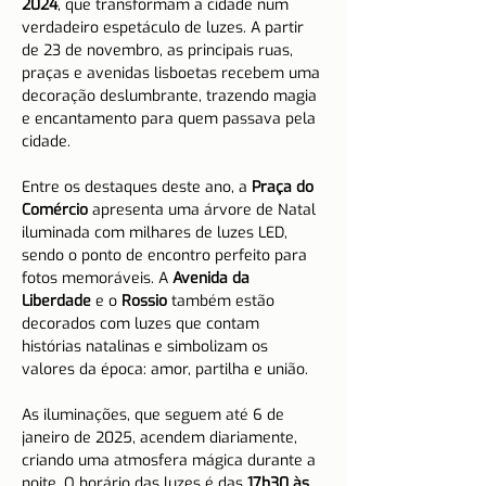
2024
, que transformam a cidade num 
verdadeiro espetáculo de luzes. A partir 
de 23 de novembro, as principais ruas, 
praças e avenidas lisboetas recebem uma 
decoração deslumbrante, trazendo magia 
e encantamento para quem passava pela 
cidade.
Entre os destaques deste ano, a 
Praça do 
Comércio
 apresenta uma árvore de Natal 
iluminada com milhares de luzes LED, 
sendo o ponto de encontro perfeito para 
fotos memoráveis. A 
Avenida da 
Liberdade
 e o 
Rossio
 também estão 
decorados com luzes que contam 
histórias natalinas e simbolizam os 
valores da época: amor, partilha e união.
As iluminações, que seguem até 6 de 
janeiro de 2025, acendem diariamente, 
criando uma atmosfera mágica durante a 
noite. O horário das luzes é das 
17h30 às 