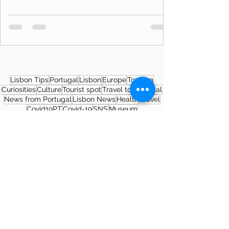
Lisbon Tips
Portugal
Lisbon
Europe
Tourism
Curiosities
Culture
Tourist spot
Travel to Portugal
News from Portugal
Lisbon News
Health
Travel
Covid19PT
Covid-19
SNS
Museum