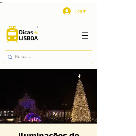
...
...
Log In
Iluminações de