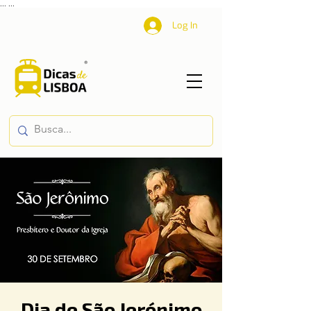
...
...
Log In
Dia de São Jerónimo