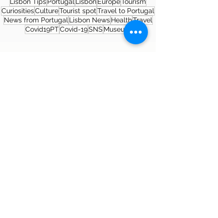
Lisbon Tips
Portugal
Lisbon
Europe
Tourism
Curiosities
Culture
Tourist spot
Travel to Portugal
News from Portugal
Lisbon News
Health
Travel
Covid19PT
Covid-19
SNS
Museum
About the author
Patrícia Rosas, Brazilian, Married,
Mother of Isabella, Administrator by
profession and dreamer by passion.