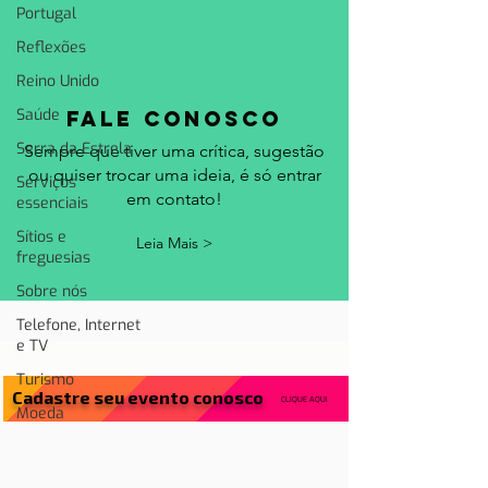
Portugal
Reflexões
Reino Unido
Saúde
fale conosco
Serra da Estrela
Sempre que tiver uma crítica, sugestão
ou quiser trocar uma ideia, é só entrar
Serviços
em contato!
essenciais
Sítios e
Leia Mais >
freguesias
Sobre nós
Telefone, Internet
e TV
Turismo
Cadastre seu evento conosco
CLIQUE AQUI
Moeda