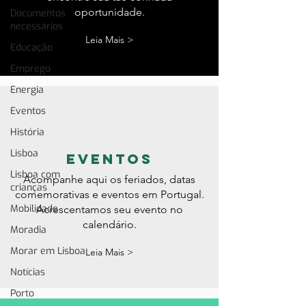
oportunidade.
Documentos
necessários
Leia Mais >
Educação
Emprego
Energia
Eventos
História
Lisboa
eventos
Lisboa com
Acompanhe aqui os feriados, datas
crianças
comemorativas e eventos em Portugal.
Mobilidade
Acrescentamos seu evento no
calendário.
Moradia
Morar em Lisboa
Leia Mais >
Notícias
Porto