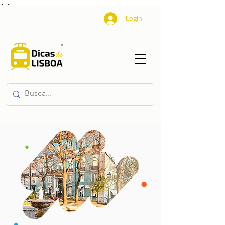
...
...
Login