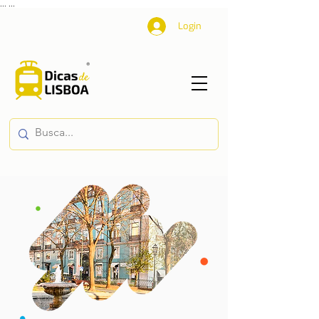
...
...
Login