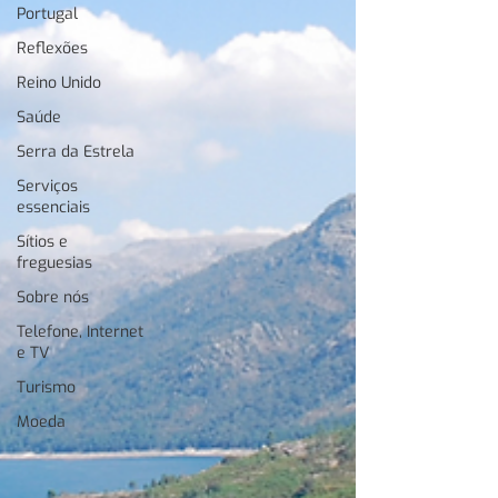
Portugal
Reflexões
Reino Unido
Saúde
Serra da Estrela
Serviços
essenciais
Sítios e
freguesias
Sobre nós
Telefone, Internet
e TV
Turismo
Moeda