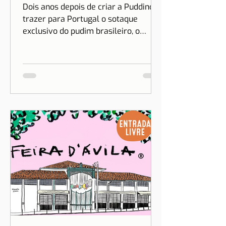
A vida é cada dia
mais doce na Puddino
Dois anos depois de criar a Puddino e
trazer para Portugal o sotaque
exclusivo do pudim brasileiro, o
sonho de Drica Moraes ganha
dimensão...