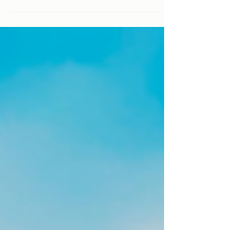
ficam mais curtos. É também o momento em
que os relógios são ajustados para marcar a
transição do Horário de Verão para o Horário
de Inverno. Esta mudança anual de horário
tem um impacto significativo na vida dos
portugueses, influenciando desde os seus
ritmos diários até o seu bem-estar geral.