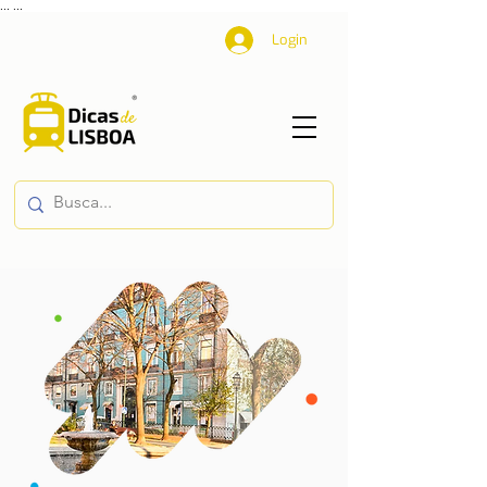
...
...
Login