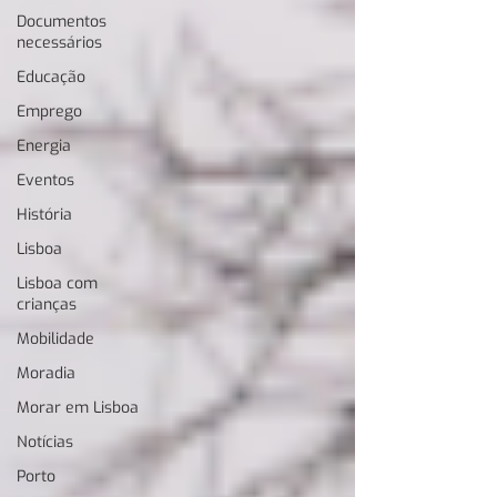
Documentos
necessários
Educação
Emprego
Energia
Eventos
História
Lisboa
Lisboa com
crianças
Mobilidade
Moradia
Morar em Lisboa
Notícias
Porto