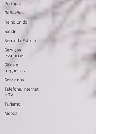
Portugal
Reflexões
Reino Unido
Saúde
Serra da Estrela
Serviços
essenciais
Sítios e
freguesias
Sobre nós
Telefone, Internet
e TV
Turismo
Moeda