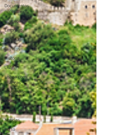
Documentos
necessários
Educação
Emprego
Energia
Eventos
História
Lisboa
Lisboa com
crianças
Mobilidade
Moradia
Morar em Lisboa
Notícias
Porto