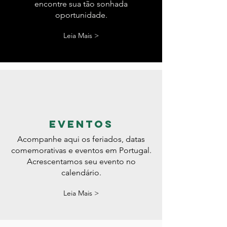
Dicas de sites onde você pode
procurar emprego. Torcemos para que
encontre sua tão sonhada
oportunidade.
Leia Mais >
eventos
Acompanhe aqui os feriados, datas
comemorativas e eventos em Portugal.
Acrescentamos seu evento no
calendário.
Leia Mais >