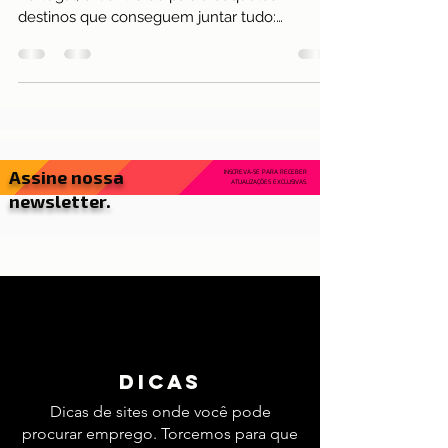
da estação
Quando pensamos em férias perfeitas em
Portugal, o Centro do país é daqueles
destinos que conseguem juntar tudo:
natureza, história, cultura, boa comida e
aquela autenticidade que aquece o coração
— mesmo nos dias mais frescos.
Assine nossa
INSCREVA-SE PARA RECEBER
ATUALIZAÇÕES EXCLUSIVAS.
newsletter.
dicas