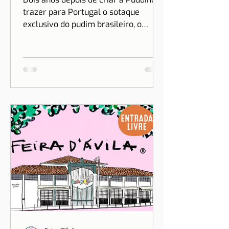
A vida é cada dia
mais doce na Puddino
Dois anos depois de criar a Puddino e
trazer para Portugal o sotaque
exclusivo do pudim brasileiro, o
sonho de Drica Moraes ganha
dimensão...