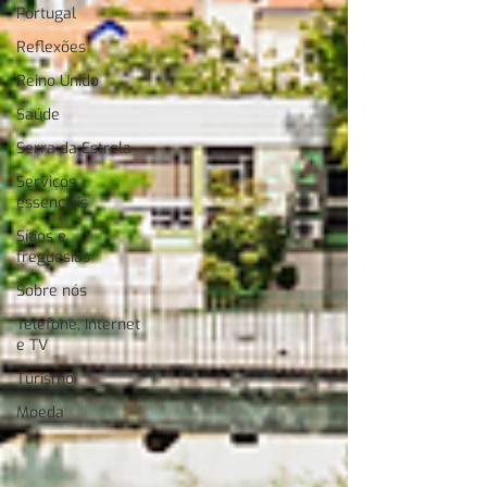
Portugal
Reflexões
Reino Unido
Saúde
Serra da Estrela
Serviços
essenciais
Sítios e
freguesias
Sobre nós
Telefone, Internet
e TV
Turismo
Moeda