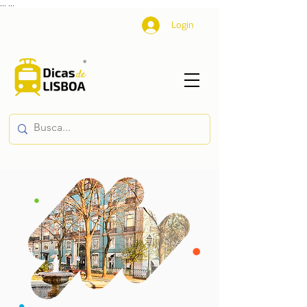
...
...
Login