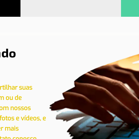
ndo
tilhar suas
em ou de
 com nossos
 fotos e vídeos, e
er mais
tato conosco.