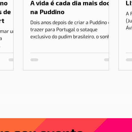
 no
A vida é cada dia mais doce
LI
s de
na Puddino
A 
rt
(J
Dois anos depois de criar a Puddino e
Áv
trazer para Portugal o sotaque
irmar uma
es
exclusivo do pudim brasileiro, o sonho
a
no.
de Drica Moraes ganha dimensão...
r Lisboa