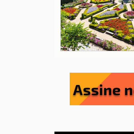
Lisboa
Lisboa com cria
Porto
Portugal
Ref
Serviços essenciais
Sít
Assine n