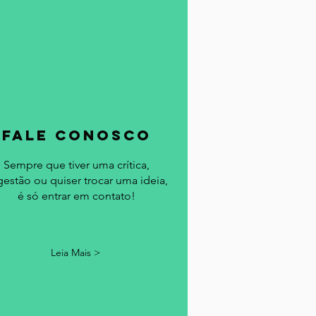
fale conosco
Sempre que tiver uma crítica,
gestão ou quiser trocar uma ideia,
é só entrar em contato!
Leia Mais >