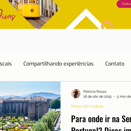
scais
Compartilhando experiências
Contato
Dicas de Hotéis
Dicas de Restaurantes
Patrícia Rosas
16 de abr. de 2025
5 min de
Morar em Lisboa
Educação
Emprego
Energia
Eventos
Para onde ir na S
Portugal? Dicas im