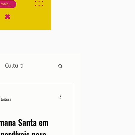
Cultura
 leitura
História
emana Santa em
perdíveis para