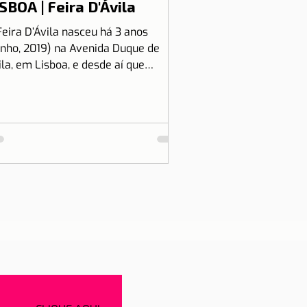
SBOA | Feira D'Ávila
Feira D’Ávila nasceu há 3 anos
unho, 2019) na Avenida Duque de
ila, em Lisboa, e desde aí que
tamos às Quintas e Sextas-Feiras
..