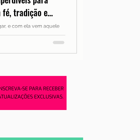
Notícias
 fé, tradição e
gar, e com ela vem aquele
a
para fugir da rotina e
INSCREVA-SE PARA RECEBER
ATUALIZAÇÕES EXCLUSIVAS.