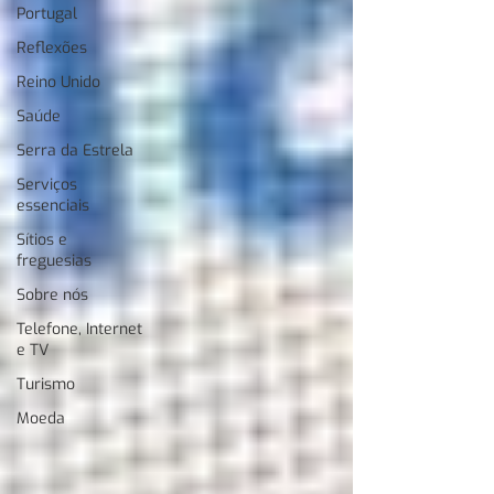
Portugal
Reflexões
Reino Unido
Saúde
Serra da Estrela
Serviços
essenciais
Sítios e
freguesias
Sobre nós
Telefone, Internet
e TV
Turismo
Moeda