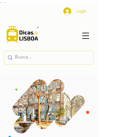
...
...
Login