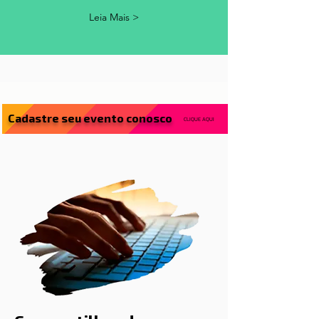
Sempre que tiver uma crítica, sugestão
ou quiser trocar uma ideia, é só entrar
em contato!
Leia Mais >
Cadastre seu evento conosco
CLIQUE AQUI