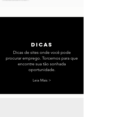
Assine nossa
INSCREVA-SE PARA RECEBER
ATUALIZAÇÕES EXCLUSIVAS.
newsletter.
dicas
Dicas de sites onde você pode
procurar emprego. Torcemos para que
encontre sua tão sonhada
oportunidade.
Leia Mais >