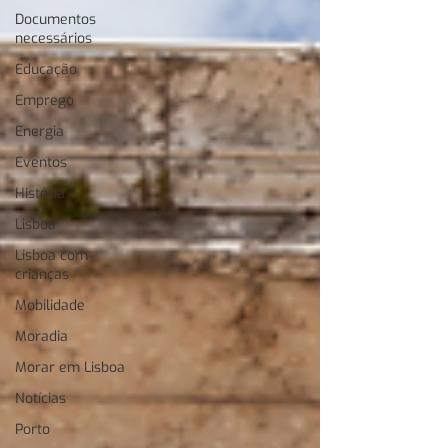
Documentos
necessários
Educação
Emprego
Energia
Eventos
História
Lisboa
Lisboa com
crianças
Mobilidade
Moradia
Morar em Lisboa
Notícias
Porto