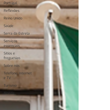
Portugal
Reflexões
Reino Unido
Saúde
Serra da Estrela
Serviços
essenciais
Sítios e
freguesias
Sobre nós
Telefone, Internet
e TV
Turismo
Moeda