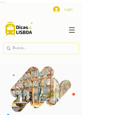
...
...
Login